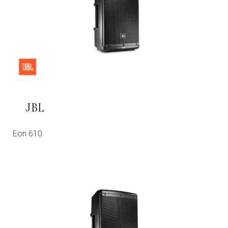
JBL
Eon 610