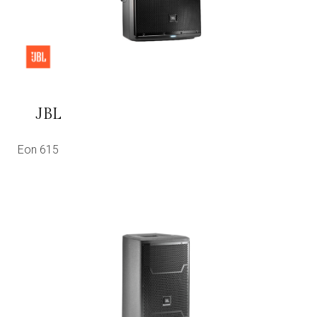
JBL
Eon 615